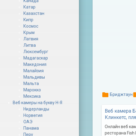
Канада
Катар
Казахстан
Кипр
Космос
Крым
Латвия
Литва
Люксембург
Мадагаскар
Македония
Малайзия
Мальдивы
Мальта
Марокко
folder
fo
Бриджтаун
Мексика
Веб камеры на букву Н-Я
Нидерланды
Веб камера Б
Норвегия
Клинкетс, пл
ОАЭ
Онлайн веб ка
Панама
ресторана Fish 
Перу