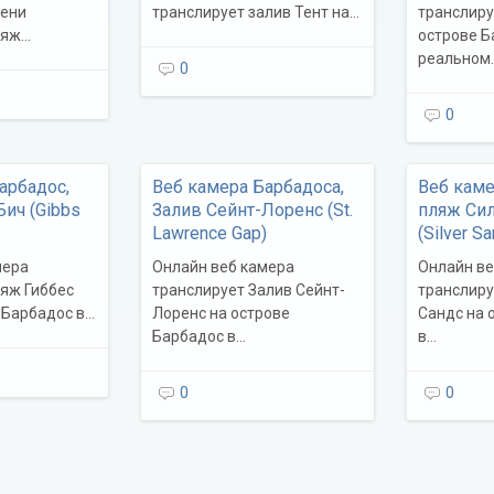
мени
транслирует залив Тент на…
транслиру
ляж…
острове Б
реальном
0
0
арбадос,
Веб камера Барбадоса,
Веб каме
Бич (Gibbs
Залив Сейнт-Лоренс (St.
пляж Си
Lawrence Gap)
(Silver S
мера
Онлайн веб камера
Онлайн ве
ляж Гиббес
транслирует Залив Сейнт-
транслиру
 Барбадос в…
Лоренс на острове
Сандс на 
Барбадос в…
в…
0
0