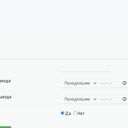
заезда
выезда
Да
Нет