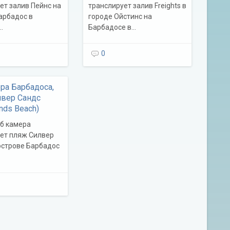
ет залив Пейнс на
транслирует залив Freights в
арбадос в
городе Ойстинс на
…
Барбадосе в…
0
ра Барбадоса,
лвер Сандс
ands Beach)
б камера
ет пляж Силвер
острове Барбадос