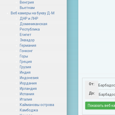
Венгрия
Вьетнам
Веб камеры на букву Д-М
ДНР и ЛНР
Доминиканская
Республика
Египет
Эквадор
Германия
Гонконг
Горы
Греция
Грузия
Индия
Индонезия
Иордания
От:
Ирландия
До:
Испания
Италия
Каймановы острова
Камбоджа