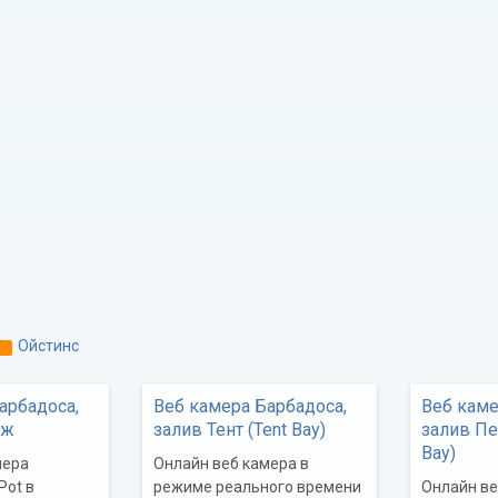
lder
Ойстинс
арбадоса,
Веб камера Барбадоса,
Веб каме
яж
залив Тент (Tent Bay)
залив Пе
Bay)
мера
Онлайн веб камера в
Pot в
режиме реального времени
Онлайн ве