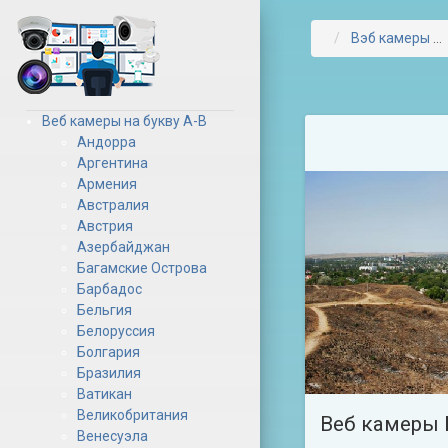
Вэб камеры
Веб камеры на букву А-В
Андорра
Аргентина
Армения
Австралия
Австрия
Азербайджан
Багамские Острова
Барбадос
Бельгия
Белоруссия
Болгария
Бразилия
Ватикан
Великобритания
Веб камеры 
Венесуэла