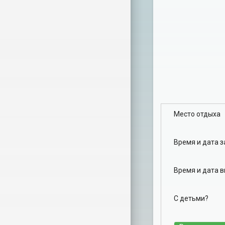
Место отдыха
Время и дата 
Время и дата 
С детьми?