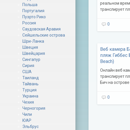
реальном вре
Польша
транслирует п
Португалия
Пуэрто Рико
Россия
0
Саудовская Аравия
Сейшельские острова
Шри-Ланка
Швеция
Веб камера Б
Швейцария
пляж Гиббес 
Сингапур
Beach)
Сирия
Онлайн веб ка
США
транслирует п
Таиланд
Бич на острове
Тайвань
Турция
Украина
0
Чехия
Черногория
Чили
ЮАР
Эльбрус