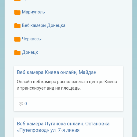
folder
Мариуполь
folder
Веб камеры Донецка
folder
Черкассы
folder
Донецк
Веб камера Киева онлайн, Майдан
Онлайн веб камера расположена в центре Киева
и транслирует вид на площадь…
0
Веб камера Луганска онлайн. Остановка
«Путепровод» ул. 7-я линия