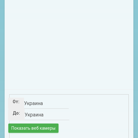
От:
До: