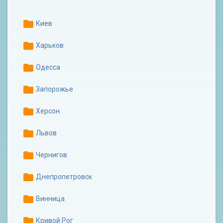
folder
Киев
folder
Харьков
folder
Одесса
folder
Запорожье
folder
Хеpсон
folder
Львов
folder
Чернигов
folder
Днепропетровск
folder
Винница
folder
Кривой Рог